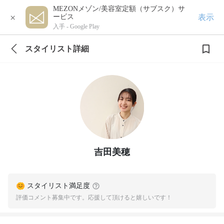
MEZONメゾン/美容室定額（サブスク）サ
×
表示
ービス
入手 -
Google Play
スタイリスト詳細
吉田美穂
スタイリスト満足度
評価コメント募集中です。応援して頂けると嬉しいです！