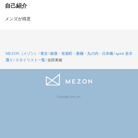
自己紹介
メンズが得意
MEZON（メゾン）
/
東京
/
銀座・有楽町・新橋・丸の内・日本橋
/
apish 並木
通り
/
スタイリスト一覧
/
吉田美穂
Copyright Jocy inc.