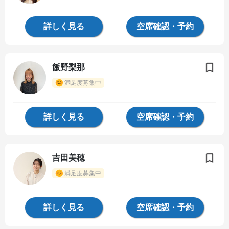
詳しく見る
空席確認・予約
飯野梨那
満足度募集中
詳しく見る
空席確認・予約
吉田美穂
満足度募集中
詳しく見る
空席確認・予約