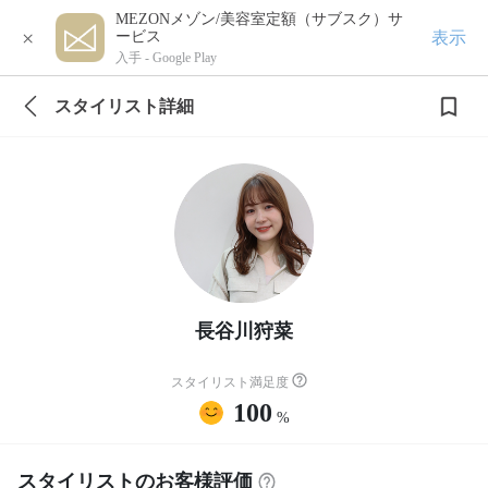
MEZONメゾン/美容室定額（サブスク）サ
×
表示
ービス
入手 -
Google Play
スタイリスト詳細
長谷川狩菜
スタイリスト満足度
100
%
スタイリストのお客様評価