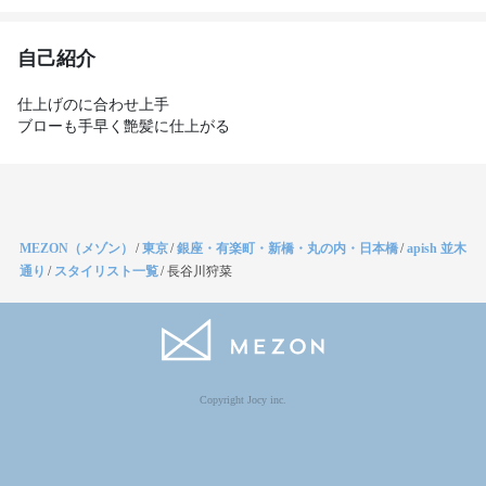
自己紹介
仕上げのに合わせ上手

ブローも手早く艶髪に仕上がる
MEZON（メゾン）
/
東京
/
銀座・有楽町・新橋・丸の内・日本橋
/
apish 並木
通り
/
スタイリスト一覧
/
長谷川狩菜
Copyright Jocy inc.