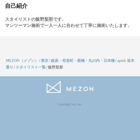
自己紹介
スタイリストの飯野梨那です。

マンツーマン施術で一人一人に合わせて丁寧に施術いたします。
MEZON（メゾン）
/
東京
/
銀座・有楽町・新橋・丸の内・日本橋
/
apish 並木
通り
/
スタイリスト一覧
/
飯野梨那
Copyright Jocy inc.