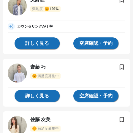
満足度
100%
カウンセリングが丁寧
詳しく見る
空席確認・予約
齋藤 巧
満足度募集中
詳しく見る
空席確認・予約
佐藤 友美
満足度募集中