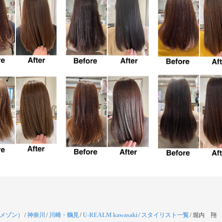
（メゾン）
/
神奈川
/
川崎・鶴見
/
U-REALM kawasaki
/
スタイリスト一覧
/
堀内 翔