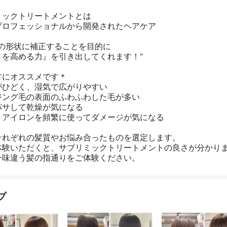
ックトリートメントとは 

ロフェッショナルから開発されたヘアケア 

の形状に補正することを目的に 

を高める力』を引き出してくれます！" 

にオススメです＊ 

ひどく、湿気で広がりやすい 

ング毛の表面のふわふわした毛が多い 

サして乾燥が気になる 

アイロンを頻繁に使ってダメージが気になる 

れぞれの髪質やお悩み合ったものを選定します。 

体験いただくと、サブリミックトリートメントの良さが分かります
一味違う髪の指通りをご体験ください。
プ