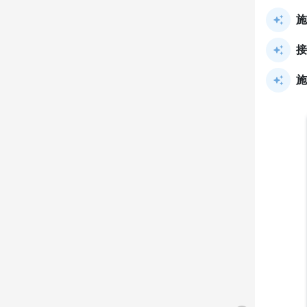
施
接
施