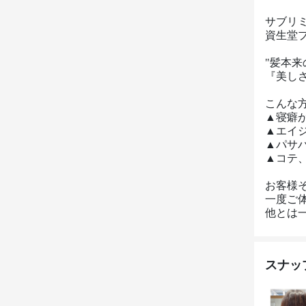
サブリミ
資生堂プ
"髪本来
『美しさ
こんな方
▲寝癖が
▲エイジ
▲パサパ
▲コテ、
お客様そ
一度ご
他とは
スナッ