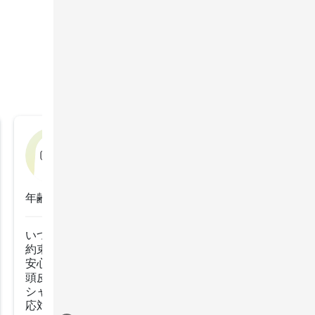
みけ
2026年5月11日
年齢：50代前半
いつも素敵に仕上げてくださるので

約束や会食前（着替え前）などに

安心して予約させていただいております。

頭皮がかたい方だと思いますが、

シャンプーも気持ちよく

応対や施術も丁寧なので
