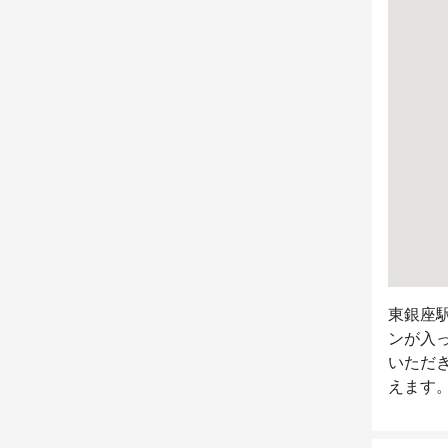
東銀座
ンが入
いただ
えます