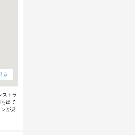
見る
レストラ
口を出て
ランが見