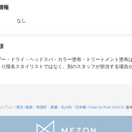
情報
なし
項
プー・ドライ・ヘッドスパ・カラー塗布・トリートメント塗布
より指名スタイリストではなく、別のスタッフが担当する場合
（メゾン）
/
東京
/
銀座・有楽町・新橋・丸の内・日本橋
/
Violus by Posh GINZA
/
基