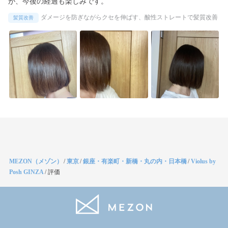
が、今後の経過も楽しみです。
ダメージを防ぎながらクセを伸ばす、酸性ストレートで髪質改善
髪質改善
MEZON（メゾン）
/
東京
/
銀座・有楽町・新橋・丸の内・日本橋
/
Violus by
Posh GINZA
/
評価