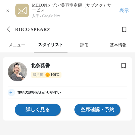
MEZONメゾン/美容室定額（サブスク）サ
×
表示
ービス
入手 -
Google Play
ROCO SPEARZ
スタイリスト
メニュー
評価
基本情報
北条葵香
満足度
100%
施術の説明がわかりやすい
詳しく見る
空席確認・予約