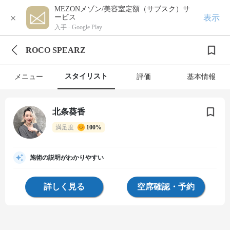
MEZONメゾン/美容室定額（サブスク）サ
×
表示
ービス
入手 -
Google Play
ROCO SPEARZ
スタイリスト
メニュー
評価
基本情報
北条葵香
満足度
100%
施術の説明がわかりやすい
詳しく見る
空席確認・予約