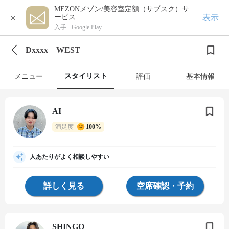
MEZONメゾン/美容室定額（サブスク）サ
×
表示
ービス
入手 -
Google Play
Dxxxx WEST
スタイリスト
メニュー
評価
基本情報
AI
満足度
100%
人あたりがよく相談しやすい
詳しく見る
空席確認・予約
SHINGO