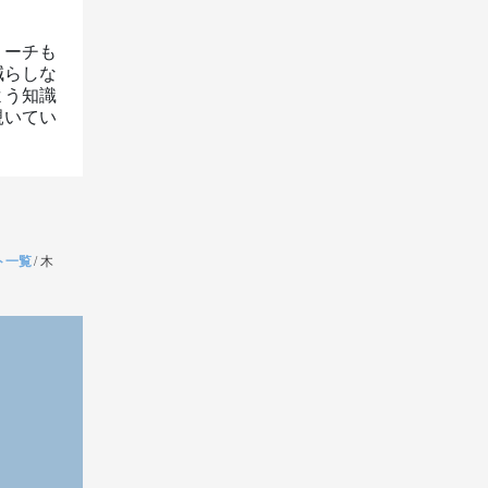
リーチも
減らしな
よう知識
覗いてい
ト一覧
/
木