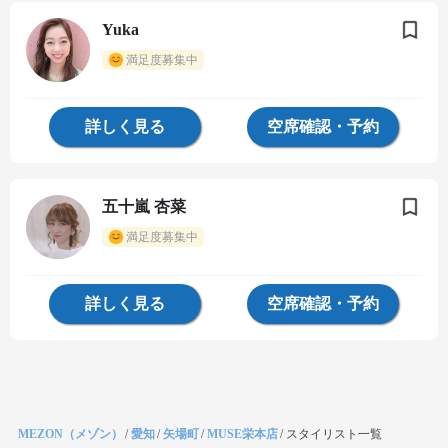
Yuka
満足度募集中
詳しく見る
空席確認・予約
五十嵐 杏菜
満足度募集中
詳しく見る
空席確認・予約
MEZON（メゾン）
/
愛知
/
矢場町
/
MUSE栄本店
/
スタイリスト一覧