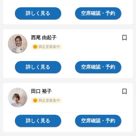
詳しく見る
空席確認・予約
西尾 由起子
満足度募集中
詳しく見る
空席確認・予約
田口 裕子
満足度募集中
詳しく見る
空席確認・予約