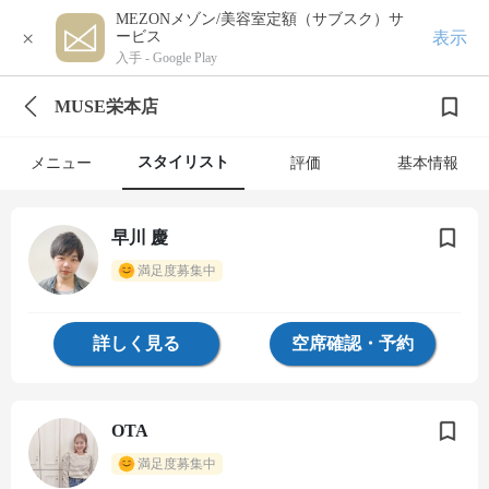
MEZONメゾン/美容室定額（サブスク）サ
×
表示
ービス
入手 -
Google Play
MUSE栄本店
スタイリスト
メニュー
評価
基本情報
早川 慶
満足度募集中
詳しく見る
空席確認・予約
OTA
満足度募集中