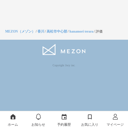
MEZON（メゾン）
/
香川
/
高松市中心部
/
hanamori terara
/
評価
Copyright Jocy inc.
ホーム
お知らせ
予約履歴
お気に入り
マイページ