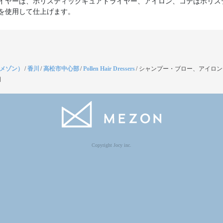
イヤーは、ホリスティックキュアドライヤー、アイロン、コテはホリス
を使用して仕上げます。
（メゾン）
/
香川
/
高松市中心部
/
Pollen Hair Dressers
/
シャンプー・ブロー、アイロン
細
Copyright Jocy inc.