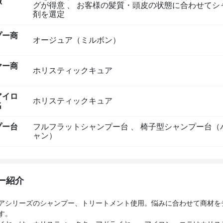
徴
グが得意
、
お客様の髪質・頭皮の状態に合わせてシ
剤を選定
プー商
オージュア（ミルボン）
ヤー商
ホリスティックキュア
アイロ
ホリスティックキュア
名
プー台
フルフラットシャンプー台
、
椅子型シャンプー台（
ャン）
ー紹介
アシリーズのシャンプー、トリートメント使用。悩みに合わせて商材を
す。