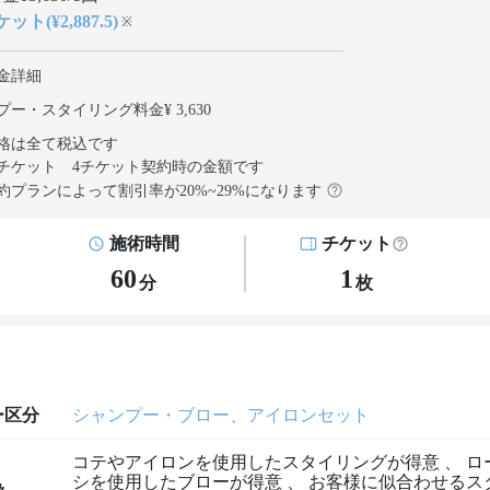
ット(¥2,887.5)
※
金詳細
ー・スタイリング料金¥ 3,630
格は全て税込です
チケット 4チケット契約
時の金額です
約プランによって割引率が
20
%~
29
%になります
施術時間
チケット
60
1
分
枚
ー区分
シャンプー・ブロー、アイロンセット
コテやアイロンを使用したスタイリングが得意
、
ロ
シを使用したブローが得意
、
お客様に似合わせるス