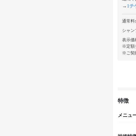
→
1チケ
通常料
シャンプ
表示価
※定額
※ご契
特徴
メニュ