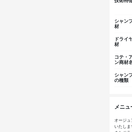
技術特
シャン
材
ドライ
材
コテ・
ン商材
シャン
の種類
メニュ
オージュ
いたしま