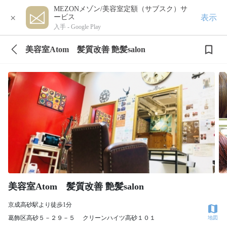
MEZONメゾン/美容室定額（サブスク）サ
×
表示
ービス
入手 -
Google Play
美容室Atom 髪質改善 艶髪salon
美容室Atom 髪質改善 艶髪salon
京成高砂駅より徒歩1分
葛飾区高砂５－２９－５ クリーンハイツ高砂１０１
地図