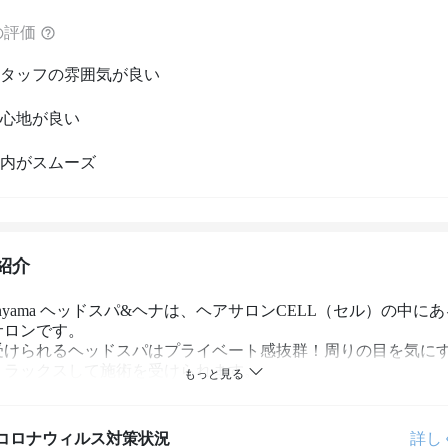
の評価
タッフの雰囲気が良い
心地が良い
内がスムーズ
紹介
ikanyama ヘッドスパ&ヘナは、ヘアサロンCELL（セル）の中に
ロンです。

受けられるヘッドスパはプライベート感抜群！周りの目を気に
リラックスして施術を受けられます。

ヘッドスパ技術は満足してもらえること間違いなし！

後、20年後も美しい髪を楽しんでもらえるためのお手伝いをさせ
コロナウィルス対策状況
詳し