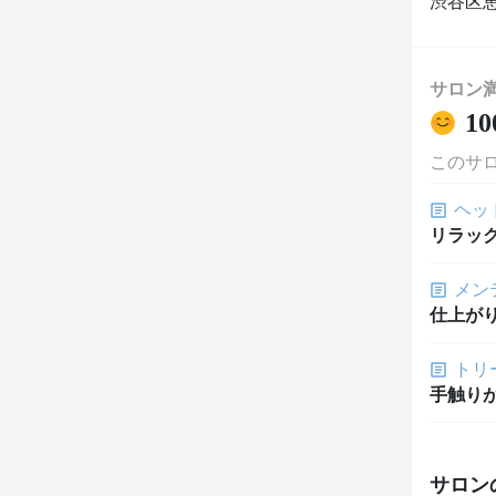
渋谷区恵比
サロン
10
このサ
ヘッ
リラッ
メン
仕上が
トリ
手触り
サロン