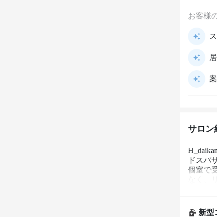
お客様
ス
居
案
サロン
H_da
ドスパサ
個室で
なく、
独自の
10年
す。

新型