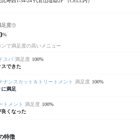
寿西1-34-24 代官山堤邸2F （CELL内）
満足度
0
%
ロンで満足度の高いメニュー
ドスパ
満足度
100%
クスできた
テナンスカット＆トリートメント
満足度
100%
りに満足
ートメント
満足度
100%
が良くなった
の特徴