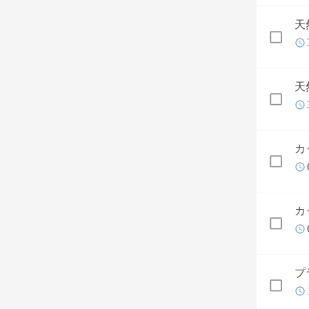
天
天
カ
カ
プ