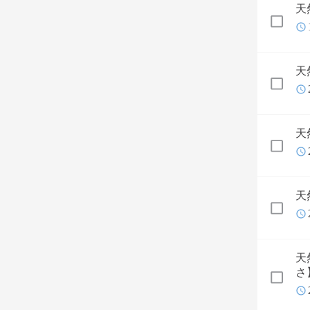
天
天
天
天
さ