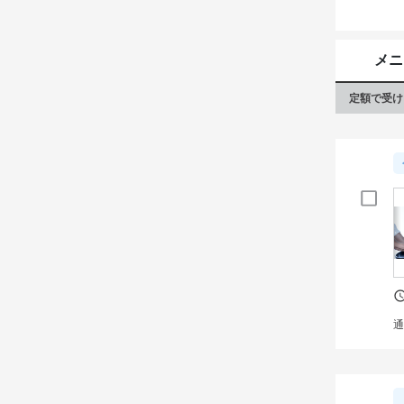
頭皮や
メニ
定額で受け
通