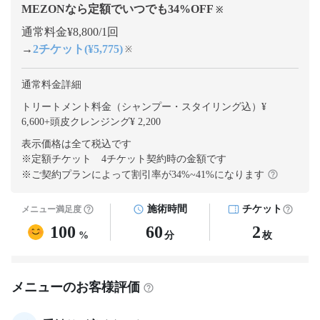
MEZONなら定額でいつでも
34
%OFF
※
通常料金¥8,800/1回
→
2チケット(¥5,775)
※
通常料金詳細
トリートメント料金（シャンプー・スタイリング込）¥
6,600
+
頭皮クレンジング¥ 2,200
表示価格は全て税込です
※定額チケット 4チケット契約
時の金額です
※ご契約プランによって割引率が
34
%~
41
%になります
施術時間
チケット
メニュー満足度
100
60
2
%
分
枚
メニューのお客様評価