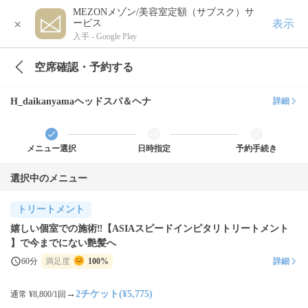
MEZONメゾン/美容室定額（サブスク）サ
×
表示
ービス
入手 -
Google Play
空席確認・予約する
H_daikanyamaヘッドスパ＆ヘナ
詳細
メニュー選択
日時指定
予約手続き
選択中のメニュー
トリートメント
嬉しい個室での施術‼️【ASIAスピードインピタリトリートメント
】で今までにない艶髪へ
60分
満足度
100%
詳細
→
2チケット(¥5,775)
通常 ¥8,800/1回