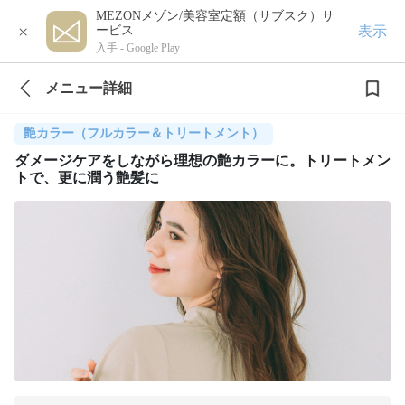
MEZONメゾン/美容室定額（サブスク）サ
×
表示
ービス
入手 -
Google Play
メニュー詳細
艶カラー（フルカラー＆トリートメント）
ダメージケアをしながら理想の艶カラーに。トリートメン
トで、更に潤う艶髪に