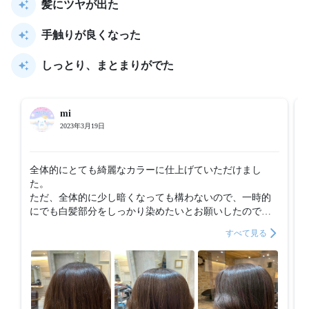
髪にツヤが出た
手触りが良くなった
しっとり、まとまりがでた
mi
2023年3月19日
全体的にとても綺麗なカラーに仕上げていただけまし
た。

ただ、全体的に少し暗くなっても構わないので、一時的
にでも白髪部分をしっかり染めたいとお願いしたのです
が、白髪部分はあまり染まっていなかったので少し残念
すべて見る
に感じました。

シャンプー台で施術いただいたトリートメントのおかげ
か、しばらく髪が艶々でした。

仕上げをコテでセットしていただいたのですが、自分で
はできないような素敵な髪形にしていただきました。あ
りがとうございました。