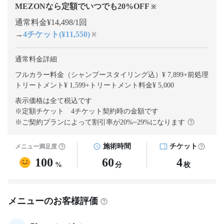
MEZONなら定額でいつでも
20
%OFF
※
通常料金¥14,498/1回
→
4チケット(¥11,550)
※
通常料金詳細
フルカラー料金（シャンプースタイリング込）¥ 7,899
+
前処理
トリートメント¥ 1,599
+
トリートメント料金¥ 5,000
表示価格は全て税込です
※定額チケット 4チケット契約
時の金額です
※ご契約プランによって割引率が
20
%~
29
%になります
施術時間
チケット
メニュー満足度
100
60
4
%
分
枚
メニューのお客様評価