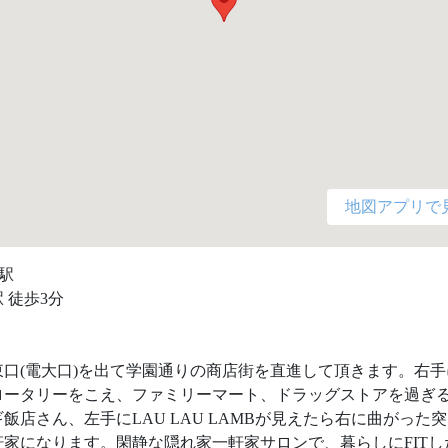
地図アプリで
駅

 徒歩3分

東口(電大口)を出て学園通りの商店街を直進して頂きます。右手
ロータリーをこえ、ファミリーマート、ドラッグストアを過ぎ
飯店さん、左手にLAU LAU LAMBが見えたら右に曲がった
軒家になります。閑静な隠れ家一軒家サロンで、暮らしにFITし