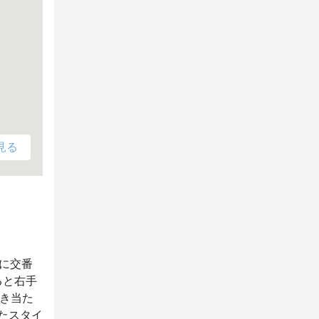
見る
に交番
ると右手
突き当た
たスタイ