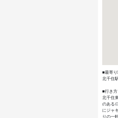
■最寄り
北千住駅
■行き方

北千住
のある
にジャギ
りの一