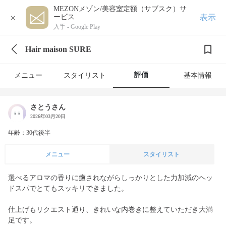
MEZONメゾン/美容室定額（サブスク）サ
×
表示
ービス
入手 -
Google Play
Hair maison SURE
評価
メニュー
スタイリスト
基本情報
さとうさん
2026年03月20日
年齢：30代後半
メニュー
スタイリスト
選べるアロマの香りに癒されながらしっかりとした力加減のヘッ
ドスパでとてもスッキリできました。

仕上げもリクエスト通り、きれいな内巻きに整えていただき大満
足です。