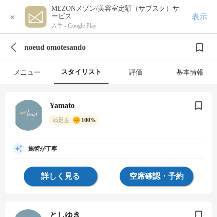
MEZONメゾン/美容室定額（サブスク）サ
×
表示
ービス
入手 -
Google Play
noeud omotesando
スタイリスト
メニュー
評価
基本情報
Yamato
満足度
100%
施術が丁寧
詳しく見る
空席確認・予約
としゆき