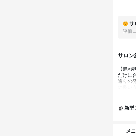
サ
評価
サロン
【艶×
だけに
通りの
の良いう
新型
メニ