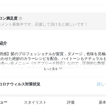
ロン満足度
コメント募集中です。応援して頂けると嬉しいです！
紹介
透明感】髪のプロフェッショナルが髪質，ダメージ，色味を見極
合わせた絶妙のカラーレシピを配合。ハイトーンもナチュラル
発色へ♪全メニュー《ケアブリーチ対応》なので，圧倒的な艶髪
るおいヘアをご提供◎最旬トレンドは“MIRYI”におまかせ！
コロナウィルス対策状況
詳し
ュー
スタイリスト
評価
基