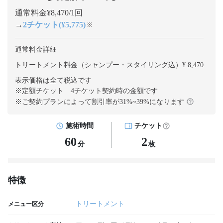
通常料金¥8,470/1回
→
2チケット(¥5,775)
※
通常料金詳細
トリートメント料金（シャンプー・スタイリング込）¥ 8,470
表示価格は全て税込です
※定額チケット 4チケット契約
時の金額です
※ご契約プランによって割引率が
31
%~
39
%になります
施術時間
チケット
60
2
分
枚
特徴
トリートメント
メニュー区分