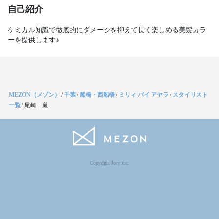
自己紹介
ケミカル知識で徹底的にダメージを抑えて長く楽しめる美髪カラ
ーを提供します♪
MEZON（メゾン）
/
千葉
/
船橋・西船橋
/
ミリィ バイ アヤラ
/
スタイリスト
一覧
/
尾崎 嵐
Copyright Jocy inc.