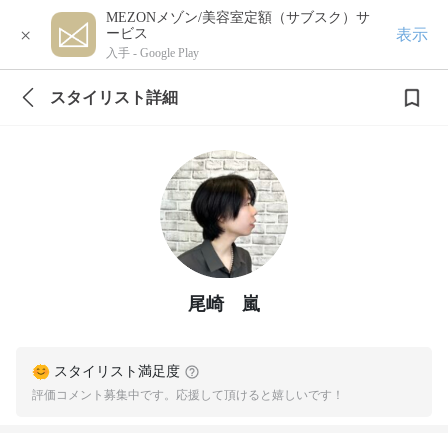
MEZONメゾン/美容室定額（サブスク）サ
×
表示
ービス
入手 -
Google Play
スタイリスト詳細
尾崎 嵐
スタイリスト満足度
評価コメント募集中です。応援して頂けると嬉しいです！