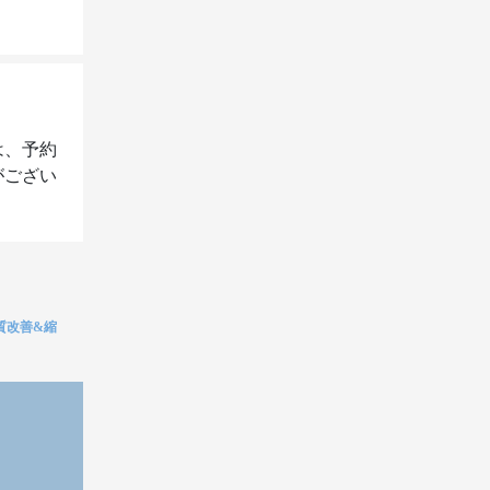
は、予約
がござい
 髪質改善&縮