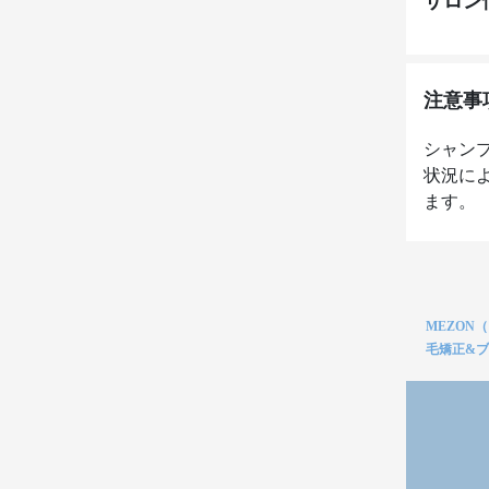
サロン
注意事
シャン
状況に
ます。
MEZON
毛矯正&