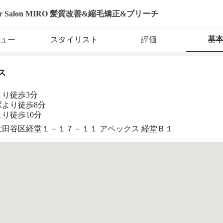
ir Salon MIRO 髪質改善&縮毛矯正&ブリーチ
基
ュー
スタイリスト
評価
ス
より徒歩3分
駅より徒歩8分
り徒歩10分
世田谷区経堂１－１７－１１ アペックス 経堂Ｂ１