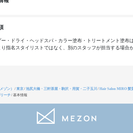
情報
項
プー・ドライ・ヘッドスパ・カラー塗布・トリートメント塗布
より指名スタイリストではなく、別のスタッフが担当する場合
（メゾン）
/
東京
/
池尻大橋・三軒茶屋・駒沢・用賀・二子玉川
/
Hair Salon MIRO
ブリーチ
/
基本情報