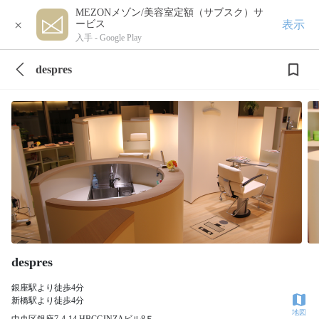
MEZONメゾン/美容室定額（サブスク）サ
×
表示
ービス
入手 -
Google Play
despres
despres
銀座駅より徒歩4分
新橋駅より徒歩4分
地図