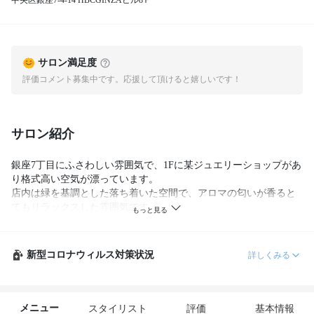
中央区銀座7-4-14 HBCGINZAビル8Ｆ
サロン満足度
評価コメント募集中です。応援して頂けると嬉しいです！
サロン紹介
銀座7丁目にふさわしい雰囲気で、1Fに某ジュエリーショップがあ
り格式高い空気が漂っています。

店内は緑を基調とした落ち着いた空間で、アロマの匂いが香ると
てもリラックスした雰囲気です。

セット面は半個室にし、お客様とスタイリストの特別な空間をお
届けできます。

新型コロナウィルス対策状況
詳しくみる
des presとは自然体で気取らないリラクゼーションを体験してほし
いという願いを込めて…

フランス語で「草原」という意味です。

美容だけでなく、お一人の時間を大切にさせて頂きたく

メニュー
スタイリスト
評価
基本情報