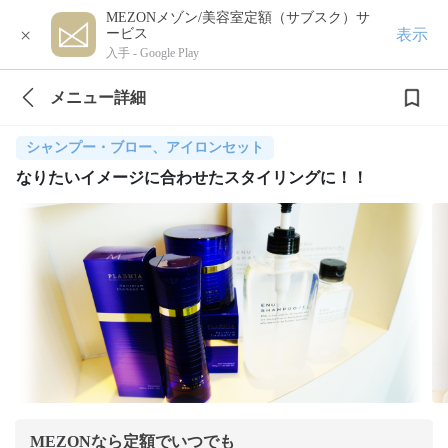
MEZONメゾン/美容室定額（サブスク）サ
×
表示
ービス
入手 -
Google Play
メニュー詳細
シャンプー・ブロー、アイロンセット
なりたいイメージに合わせたスタイリングに！！
MEZONなら定額でいつでも