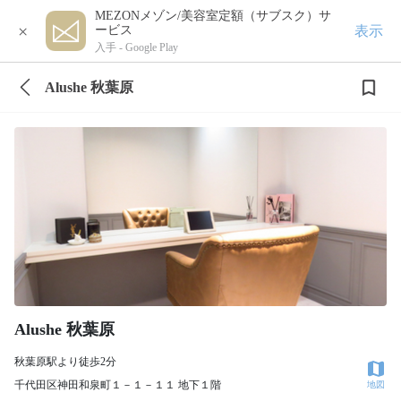
MEZONメゾン/美容室定額（サブスク）サ
×
表示
ービス
入手 -
Google Play
Alushe 秋葉原
Alushe 秋葉原
秋葉原駅より徒歩2分
千代田区神田和泉町１－１－１１ 地下１階
地図