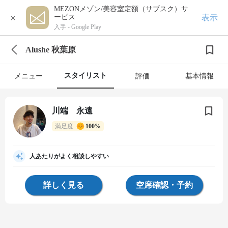
MEZONメゾン/美容室定額（サブスク）サ
×
表示
ービス
入手 -
Google Play
Alushe 秋葉原
スタイリスト
メニュー
評価
基本情報
川端 永遠
満足度
100%
人あたりがよく相談しやすい
詳しく見る
空席確認・予約