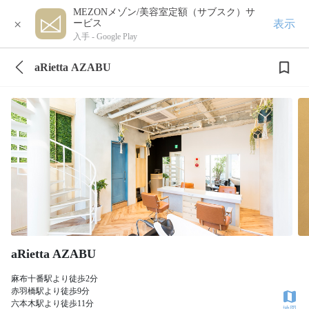
MEZONメゾン/美容室定額（サブスク）サ
×
表示
ービス
入手 -
Google Play
aRietta AZABU
aRietta AZABU
麻布十番駅より徒歩2分
赤羽橋駅より徒歩9分
六本木駅より徒歩11分
地図