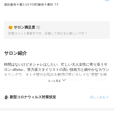
港区麻布十番2-3-6 VORT麻布十番Ⅳ ７F
サロン満足度
評価コメント募集中です。応援して頂けると嬉しいです！
サロン紹介
時間はないけどオシャレはしたい、忙しい大人女性に寄り添うサ
ロン‐aRietta-。実力派スタイリストの高い技術力と細やかなカウン
セリングで、オトナ髪のお悩みを解消◎常にキレイな"美髪"を維
持できる☆丁寧なカウンセリングでご要望や好み、今までの髪の
履歴を伺いあなたに1番似合う理想のスタイルをご提供♪
新型コロナウィルス対策状況
詳しくみる