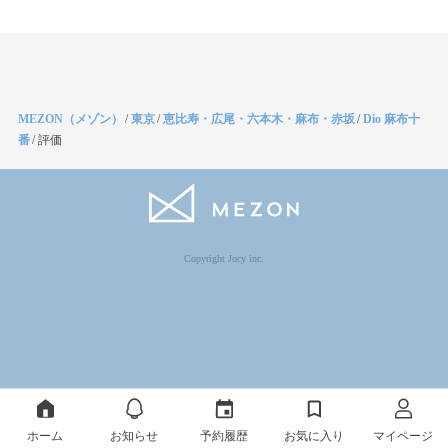
MEZON（メゾン）
/
東京
/
恵比寿・広尾・六本木・麻布・赤坂
/
Dio 麻布十
番
/
評価
Copyright Jocy inc.
ホーム
お知らせ
予約履歴
お気に入り
マイページ