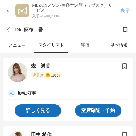
MEZONメゾン/美容室定額（サブスク）サ
×
表示
ービス
入手 -
Google Play
Dio 麻布十番
スタイリスト
メニュー
評価
基本情報
森 遥香
満足度
100%
施術が丁寧
詳しく見る
空席確認・予約
田中 希佳