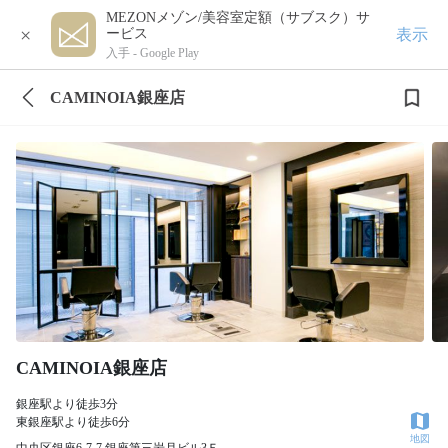
MEZONメゾン/美容室定額（サブスク）サ
×
表示
ービス
入手 -
Google Play
CAMINOIA銀座店
CAMINOIA銀座店
銀座駅より徒歩3分
東銀座駅より徒歩6分
地図