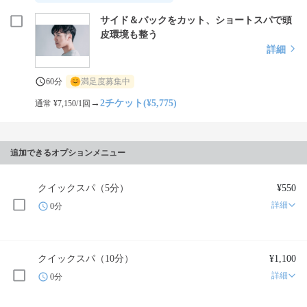
サイド＆バックをカット、ショートスパで頭
皮環境も整う
詳細
60分
満足度募集中
→
2チケット(¥5,775)
通常 ¥7,150/1回
追加できるオプションメニュー
クイックスパ（5分）
¥550
詳細
0分
クイックスパ（10分）
¥1,100
詳細
0分