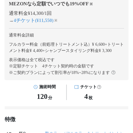
MEZONなら定額でいつでも
19
%OFF
※
通常料金¥14,300/1回
→
4チケット(¥11,550)
※
通常料金詳細
フルカラー料金（前処理トリートメント込）¥ 6,600
+
トリート
メント料金¥ 4,400
+
シャンプースタイリング料金¥ 3,300
表示価格は全て税込です
※定額チケット 4チケット契約
時の金額です
※ご契約プランによって割引率が
18
%~
28
%になります
施術時間
チケット
120
4
分
枚
特徴