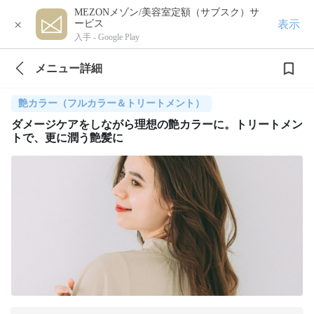
MEZONメゾン/美容室定額（サブスク）サ
×
表示
ービス
入手 -
Google Play
メニュー詳細
艶カラー（フルカラー＆トリートメント）
ダメージケアをしながら理想の艶カラーに。トリートメン
トで、更に潤う艶髪に