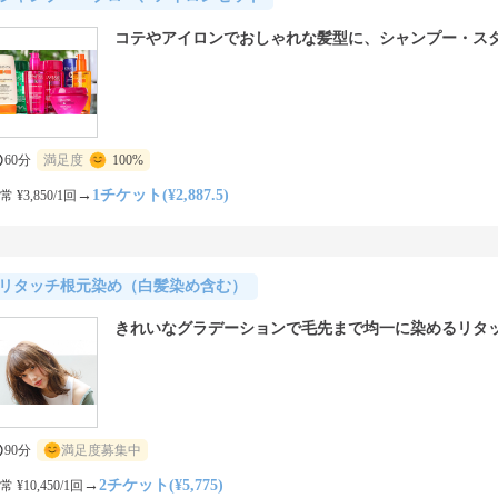
コテやアイロンでおしゃれな髪型に、シャンプー・ス
60分
満足度
100%
→
1チケット(¥2,887.5)
常 ¥3,850/1回
リタッチ根元染め（白髪染め含む）
きれいなグラデーションで毛先まで均一に染めるリタ
90分
満足度募集中
→
2チケット(¥5,775)
常 ¥10,450/1回