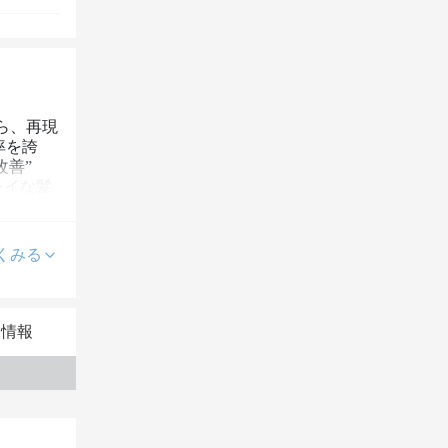
ら、再現
率を誇
改善”　
レイな髪
くみる
本情報