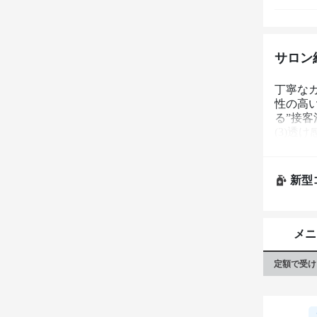
サロン
丁寧な
性の高
る”接客
(3)透
へ…
新型
メニ
定額で受け