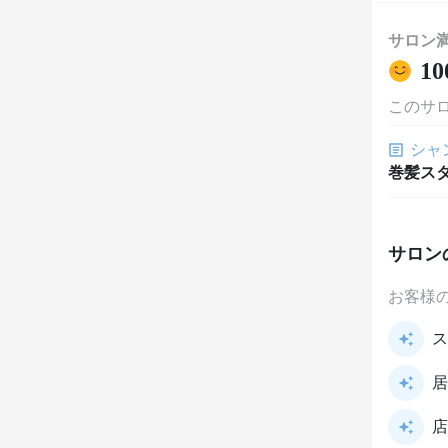
サロン
10
このサ
シャ
巻髪ス
サロン
お客様
ス
居
店