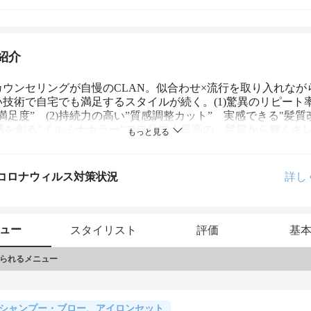
紹介
カウンセリングが自慢のCLAN。似合わせ×流行を取り入れなが
い技術で自宅でも満足するスタイルが続く。(1)驚異のリピート
満足度”　(2)持続力の高い”質感調整カット”　実感できる"髪質
け感を創る”イルミナカラー”で自分史上最高の、髪質から輝くキ
コロナウィルス対策状況
詳し
ュー
スタイリスト
評価
基
られるメニュー
シャンプー・ブロー、アイロンセット