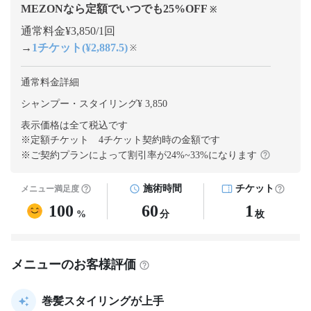
MEZONなら定額でいつでも
25
%OFF
※
通常料金¥3,850/1回
→
1チケット(¥2,887.5)
※
通常料金詳細
シャンプー・スタイリング¥ 3,850
表示価格は全て税込です
※定額チケット 4チケット契約
時の金額です
※ご契約プランによって割引率が
24
%~
33
%になります
施術時間
チケット
メニュー満足度
100
60
1
%
分
枚
メニューのお客様評価
巻髪スタイリングが上手