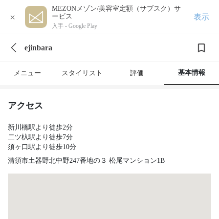
MEZONメゾン/美容室定額（サブスク）サ
×
表示
ービス
入手 -
Google Play
ejinbara
基本情報
メニュー
スタイリスト
評価
アクセス
新川橋駅より徒歩2分
二ツ杁駅より徒歩7分
須ヶ口駅より徒歩10分
清須市土器野北中野247番地の３ 松尾マンション1B