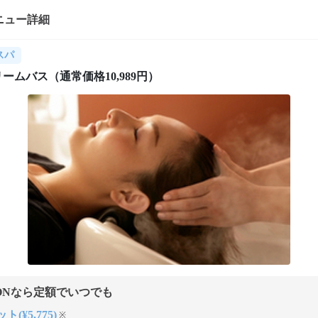
ニュー詳細
スパ
ームバス（通常価格10,989円）
ONなら定額でいつでも
ト(¥5,775)
※