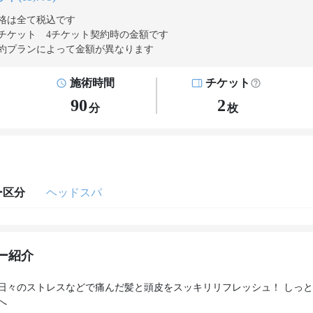
格は全て税込です
チケット 4チケット契約
時の金額です
約プランによって金額が異なります
施術時間
チケット
90
2
分
枚
ー区分
ヘッドスパ
ー紹介
日々のストレスなどで痛んだ髪と頭皮をスッキリリフレッシュ！ しっ
へ