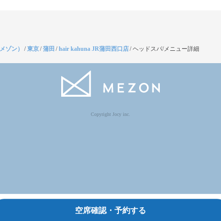
（メゾン）
/
東京
/
蒲田
/
hair kahuna JR蒲田西口店
/
ヘッドスパ/メニュー詳細
Copyright Jocy inc.
空席確認・予約する