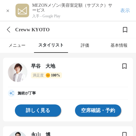
MEZONメゾン/美容室定額（サブスク）サ
×
表示
ービス
入手 -
Google Play
Creww KYOTO
スタイリスト
メニュー
評価
基本情報
早谷 大地
満足度
100%
施術が丁寧
詳しく見る
空席確認・予約
永山 博