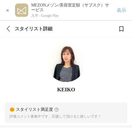
MEZONメゾン/美容室定額（サブスク）サ
×
表示
ービス
入手 -
Google Play
スタイリスト詳細
KEIKO
スタイリスト満足度
評価コメント募集中です。応援して頂けると嬉しいです！