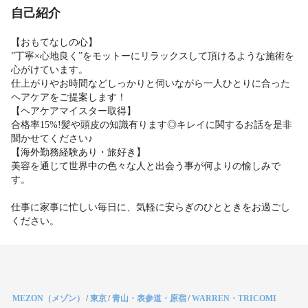
自己紹介
【おもてなしの心】

”丁寧×心地良く”をモットーにリラックスして頂けるような施術を
心がけています。

仕上がりやお時間などしっかりと伺いながら一人ひとりに合った
ヘアケアをご提案します！

【ヘアケアマイスター取得】   

合格率15%!髪や頭皮の知識有ります◎キレイに関するお話を是非
聞かせてください♪

【海外勤務経験あり・旅好き】

美容を通じて世界中の色々な人と出会う事が何よりの愉しみで
す。

仕事に家事に忙しい毎日に、気軽に安らぎのひとときをお過ごし
ください。
MEZON（メゾン）
/
東京
/
青山・表参道・原宿
/
WARREN・TRICOMI