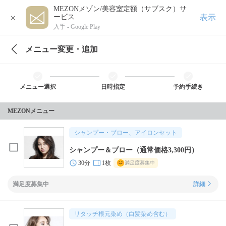
MEZONメゾン/美容室定額（サブスク）サ
×
表示
ービス
入手 -
Google Play
メニュー変更・追加
メニュー選択
日時指定
予約手続き
MEZONメニュー
シャンプー・ブロー、アイロンセット
シャンプー＆ブロー（通常価格3,300円）
30分
1枚
満足度募集中
満足度募集中
詳細
リタッチ根元染め（白髪染め含む）