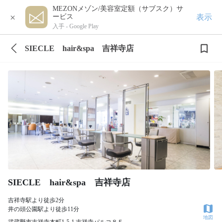
MEZONメゾン/美容室定額（サブスク）サ
×
表示
ービス
入手 -
Google Play
SIECLE hair&spa 吉祥寺店
SIECLE hair&spa 吉祥寺店
吉祥寺駅より徒歩2分
井の頭公園駅より徒歩11分
地図