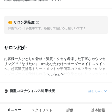
武蔵野市吉祥寺本町1-5-1 吉祥寺パルコ８Ｆ
サロン満足度
評価コメント募集中です。応援して頂けると嬉しいです！
サロン紹介
お客様一人ひとりの骨格・髪質・クセを考慮した丁寧なカウンセ
リングで『なりたい』+αのあなただけのオーダーメイドスタイル
へ。超高濃度補修トリートメントや半個室のフルフラットのシャ
ンプーブースで受けられるヘッドスパで心身ともにリフレッシュ♪
贅沢な時間をお過ごしください。
新型コロナウィルス対策状況
詳しくみる
メニュー
スタイリスト
評価
基本情報