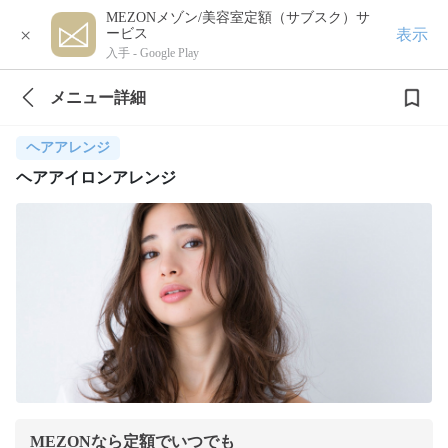
MEZONメゾン/美容室定額（サブスク）サ
×
表示
ービス
入手 -
Google Play
メニュー詳細
ヘアアレンジ
ヘアアイロンアレンジ
MEZONなら定額でいつでも