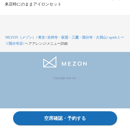
来店時にのままアイロンセット
MEZON（メゾン）
/
東京
/
吉祥寺・荻窪・三鷹・国分寺・久我山
/
apishミー
ツ国分寺店
/
ヘアアレンジ/メニュー詳細
Copyright Jocy inc.
空席確認・予約する