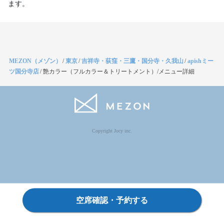
MEZON（メゾン）
/
東京
/
吉祥寺・荻窪・三鷹・国分寺・久我山
/
apishミー
ツ国分寺店
/
艶カラー（フルカラー＆トリートメント）/メニュー詳細
Copyright Jocy inc.
空席確認・予約する