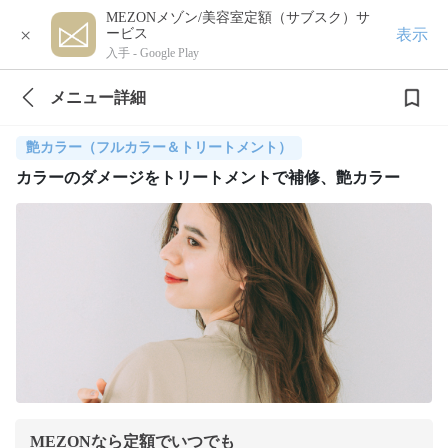
MEZONメゾン/美容室定額（サブスク）サ
×
表示
ービス
入手 -
Google Play
メニュー詳細
艶カラー（フルカラー＆トリートメント）
カラーのダメージをトリートメントで補修、艶カラー
MEZONなら定額でいつでも