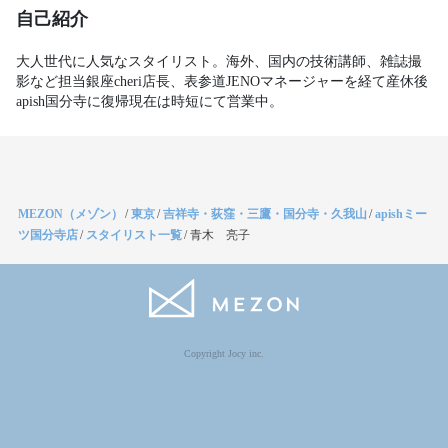
自己紹介
大人世代に人気なスタイリスト。海外、国内の技術講師、雑誌撮
影など担当銀座cheri店長、表参道JENOマネージャーを経て産休後
apish国分寺に復帰現在は時短にて営業中。
MEZON（メゾン）
/
東京
/
吉祥寺・荻窪・三鷹・国分寺・久我山
/
apishミー
ツ国分寺店
/
スタイリスト一覧
/
青木 亮子
Copyright Jocy inc.