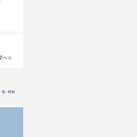
髪へ☆
一覧
/
樫村