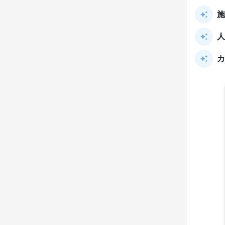
施
人
カ