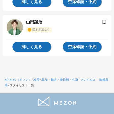
詳しく見る
空席確認・予約
山田譲治
満足度募集中
詳しく見る
空席確認・予約
MEZON（メゾン）
/
埼玉
/
草加・越谷・春日部・久喜
/
フレイムス 南越谷
店
/
スタイリスト一覧