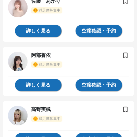
佐藤 あかり
満足度募集中
詳しく見る
空席確認・予約
阿部蒼依
満足度募集中
詳しく見る
空席確認・予約
高野実楓
満足度募集中