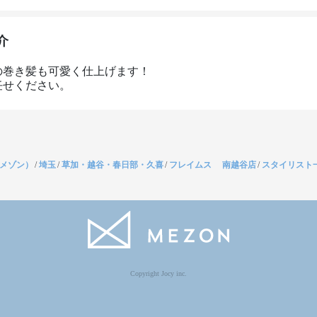
介
の巻き髪も可愛く仕上げます！

任せください。
（メゾン）
/
埼玉
/
草加・越谷・春日部・久喜
/
フレイムス 南越谷店
/
スタイリスト
Copyright Jocy inc.